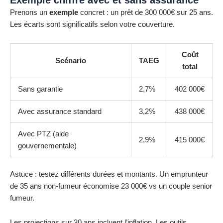
Exemple chiffré avec et sans assurance
Prenons un
exemple
concret : un prêt de 300 000€ sur 25 ans.
Les écarts sont significatifs selon votre couverture.
Coût
Scénario
TAEG
total
Sans garantie
2,7%
402 000€
Avec assurance standard
3,2%
438 000€
Avec PTZ (aide
2,9%
415 000€
gouvernementale)
Astuce : testez différents durées et montants. Un emprunteur
de 35 ans non-fumeur économise 23 000€ vs un couple senior
fumeur.
Les projections sur 30 ans incluent l’inflation. Les outils