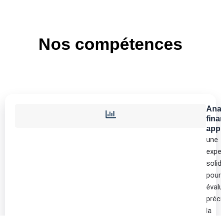
Nos compétences
Ana
fina
app
une
expe
soli
pour
éval
pré
la