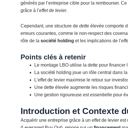
générés par l’entreprise cible pour la rembourser. C
grâce à l’
effet de levier
.
Cependant, une structure de
dette
élevée comporte des
erreurs courantes, comme le non-respect des covena
rôle de la
société holding
et les implications de l’
eff
Points clés à retenir
Le montage LBO utilise la dette pour financer l
La société holding joue un rôle central dans la 
L’effet de levier maximise le retour sur investi
Une dette élevée augmente les risques financi
Une gestion rigoureuse est essentielle pour évi
Introduction et Contexte
Acquérir une entreprise grâce à un effet de levier e
(Leveraged Buy Out), repose sur un
financement
maj