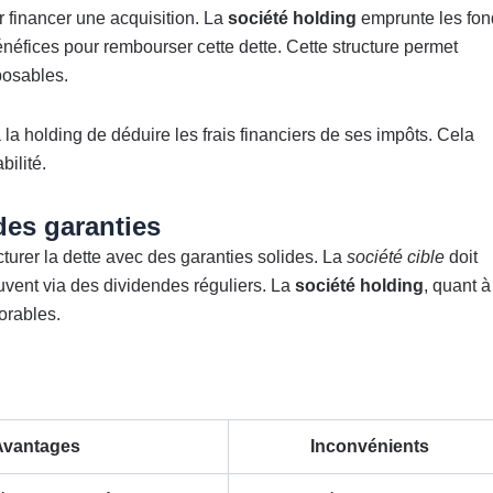
our financer une acquisition. La
société holding
emprunte les fon
néfices pour rembourser cette dette. Cette structure permet
mposables.
 la holding de déduire les frais financiers de ses impôts. Cela
bilité.
des garanties
ucturer la dette avec des garanties solides. La
société cible
doit
vent via des dividendes réguliers. La
société holding
, quant à
vorables.
Avantages
Inconvénients